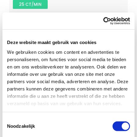
25 CT/MIN
Bellen naar Verenigde Arabische Emiraten
Deze website maakt gebruik van cookies
Goedkoop bellen naar Verenigde Arabische
Emiraten met 0900. Vergelijk alle actuele
We gebruiken cookies om content en advertenties te
personaliseren, om functies voor social media te bieden
beltarieven om naar Verenigde Arabische
en om ons websiteverkeer te analyseren. Ook delen we
Emiraten te bellen op Televergelijk.nl
informatie over uw gebruik van onze site met onze
Over de belkosten vanaf een vaste en
partners voor social media, adverteren en analyse. Deze
mobiele telefoon
partners kunnen deze gegevens combineren met andere
informatie die u aan ze heeft verstrekt of die ze hebben
Heb je geen ‘onbeperkt bellen’ of een andere
verzameld op basis van uw gebruik van hun services.
bundel (thuis of mobiel), dan mogen de providers
kosten berekenen voor het bellen naar een 0900
nummer. Deze kosten zijn het zelfde als het
Toestemmingsselectie
Noodzakelijk
bellen naar een vast nummer.
Als je nog geen ‘onbeperkt bellen’ of ‘weekend’