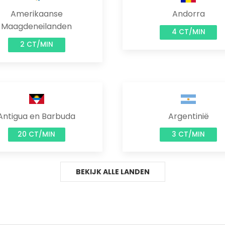
Amerikaanse
Andorra
Maagdeneilanden
4 CT/MIN
2 CT/MIN
Antigua en Barbuda
Argentinië
20 CT/MIN
3 CT/MIN
BEKIJK ALLE LANDEN