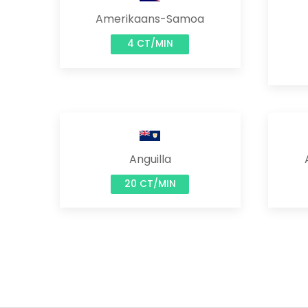
Amerikaans-Samoa
4 CT/MIN
Anguilla
20 CT/MIN