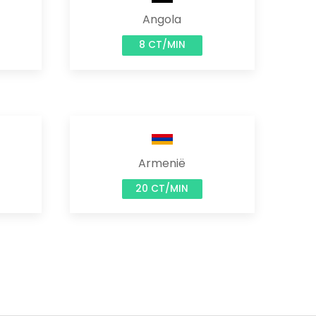
Angola
8 CT/MIN
Armenië
20 CT/MIN