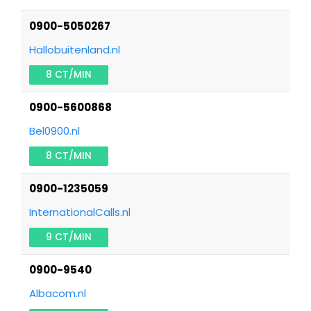
0900-5050267
Hallobuitenland.nl
8 CT/MIN
0900-5600868
Bel0900.nl
8 CT/MIN
0900-1235059
InternationalCalls.nl
9 CT/MIN
0900-9540
Albacom.nl