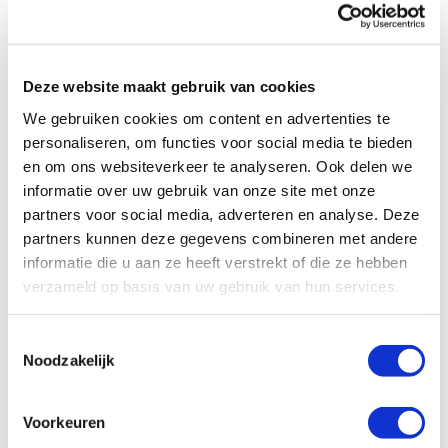
Bellen naar Namibië
Goedkoop bellen naar Namibië met 0900.
Deze website maakt gebruik van cookies
Vergelijk alle actuele beltarieven om naar
Namibië te bellen op Televergelijk.nl
We gebruiken cookies om content en advertenties te
personaliseren, om functies voor social media te bieden
Over de belkosten vanaf een vaste en
en om ons websiteverkeer te analyseren. Ook delen we
mobiele telefoon
informatie over uw gebruik van onze site met onze
Heb je geen ‘onbeperkt bellen’ of een andere
partners voor social media, adverteren en analyse. Deze
bundel (thuis of mobiel), dan mogen de providers
partners kunnen deze gegevens combineren met andere
kosten berekenen voor het bellen naar een 0900
informatie die u aan ze heeft verstrekt of die ze hebben
nummer. Deze kosten zijn het zelfde als het
verzameld op basis van uw gebruik van hun services.
bellen naar een vast nummer.
Als je nog geen ‘onbeperkt bellen’ of ‘weekend’
Toestemmingsselectie
bundel heeft adviseren we je deze te activeren
Noodzakelijk
bij uw provider zodat je alleen het 0900 tarief
betaalt.
Voorkeuren