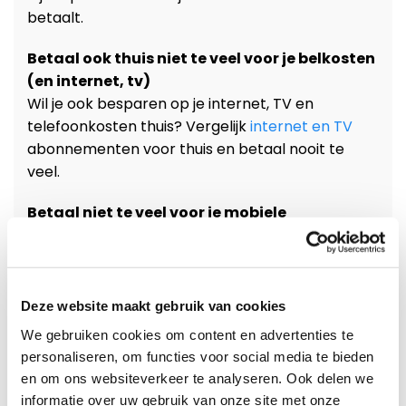
betaalt.
Betaal ook thuis niet te veel voor je belkosten
(en internet, tv)
Wil je ook besparen op je internet, TV en
telefoonkosten thuis? Vergelijk
internet en TV
abonnementen voor thuis en betaal nooit te
veel.
Betaal niet te veel voor je mobiele
abonnement
Wil je ook besparen op je mobiele kosten?
Vergelijk
sim only
abonnementen en betaal nooit
te veel.
Deze website maakt gebruik van cookies
We gebruiken cookies om content en advertenties te
personaliseren, om functies voor social media te bieden
Aantal aanbieders:
0
en om ons websiteverkeer te analyseren. Ook delen we
Laagste Tarief:
per minuut
informatie over uw gebruik van onze site met onze