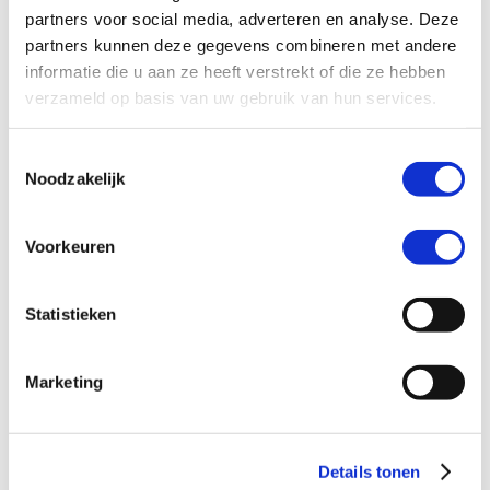
Hoogste Tarief:
per minuut
partners voor social media, adverteren en analyse. Deze
partners kunnen deze gegevens combineren met andere
Alle tarieven zijn in Euro’s en per minuut. De
informatie die u aan ze heeft verstrekt of die ze hebben
beltarieven zijn het laatst bijgewerkt op zaterdag
verzameld op basis van uw gebruik van hun services.
8 augustus 2026 om 09:45
Toestemmingsselectie
Noodzakelijk
Alle landen en tarieven
Voorkeuren
Statistieken
Marketing
Afghanistan
Alaska
20 CT/MIN
5 CT/MIN
Details tonen