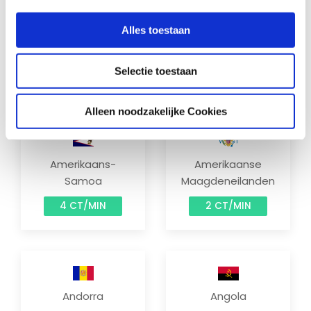
Alles toestaan
Albanië
Algerije
Selectie toestaan
20 CT/MIN
8 CT/MIN
Alleen noodzakelijke Cookies
Amerikaans-
Amerikaanse
Samoa
Maagdeneilanden
4 CT/MIN
2 CT/MIN
Andorra
Angola