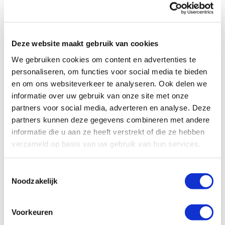
Bellen naar Chili
Goedkoop bellen naar Chili met 0900. Vergelijk
Deze website maakt gebruik van cookies
alle actuele beltarieven om naar Chili te bellen
op Televergelijk.nl
We gebruiken cookies om content en advertenties te
personaliseren, om functies voor social media te bieden
Over de belkosten vanaf een vaste en
en om ons websiteverkeer te analyseren. Ook delen we
mobiele telefoon
informatie over uw gebruik van onze site met onze
Heb je geen ‘onbeperkt bellen’ of een andere
partners voor social media, adverteren en analyse. Deze
bundel (thuis of mobiel), dan mogen de providers
partners kunnen deze gegevens combineren met andere
kosten berekenen voor het bellen naar een 0900
informatie die u aan ze heeft verstrekt of die ze hebben
nummer. Deze kosten zijn het zelfde als het
verzameld op basis van uw gebruik van hun services.
bellen naar een vast nummer.
Als je nog geen ‘onbeperkt bellen’ of ‘weekend’
Toestemmingsselectie
bundel heeft adviseren we je deze te activeren
Noodzakelijk
bij uw provider zodat je alleen het 0900 tarief
betaalt.
Voorkeuren