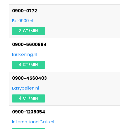
0900-0772
Bel0900.nl
3 CT/MIN
0900-5600884
BelKoning.nl
4 CT/MIN
0900-4560403
Easybellen.nl
4 CT/MIN
0900-1235054
InternationalCalls.nl