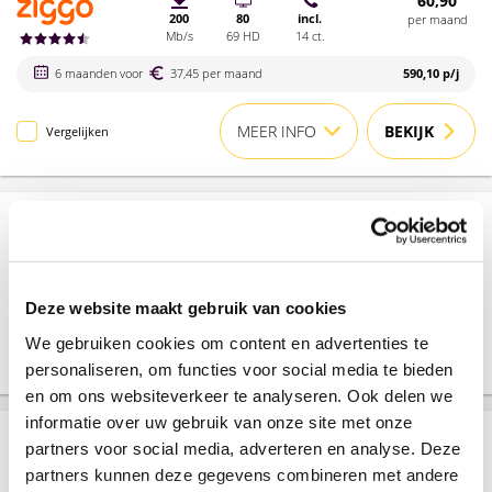
60,90
200
80
incl.
per maand
Mb/s
69 HD
14 ct.
6 maanden voor
37,45 per maand
590,10
p/j
MEER INFO
BEKIJK
Vergelijken
67,90
500
80
incl.
per maand
Mb/s
69 HD
14 ct.
6 maanden voor
37,45 per maand
632,10
p/j
Deze website maakt gebruik van cookies
We gebruiken cookies om content en advertenties te
MEER INFO
BEKIJK
Vergelijken
personaliseren, om functies voor social media te bieden
en om ons websiteverkeer te analyseren. Ook delen we
informatie over uw gebruik van onze site met onze
73,90
partners voor social media, adverteren en analyse. Deze
1000
80
incl.
per maand
Mb/s
69 HD
14 ct.
partners kunnen deze gegevens combineren met andere