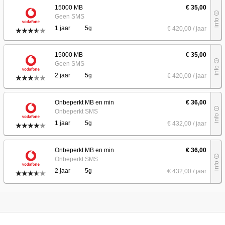
15000 MB
€ 35,00
info_outline
Geen SMS
info
1 jaar
5g
€ 420
,00
/ jaar
15000 MB
€ 35,00
info_outline
Geen SMS
info
2 jaar
5g
€ 420
,00
/ jaar
Onbeperkt MB en min
€ 36,00
info_outline
Onbeperkt SMS
info
1 jaar
5g
€ 432
,00
/ jaar
Onbeperkt MB en min
€ 36,00
info_outline
Onbeperkt SMS
info
2 jaar
5g
€ 432
,00
/ jaar