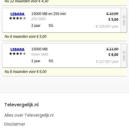
Nu 12 maanden voor € 4,30
15000 MB en 250 min
€ 10,00
info_outline
250 SMS
€ 5,00
info
2 jaar
5G
€ 105
,00
/ jaar
Nu 6 maanden voor € 5,00
15000 MB
€ 11,00
info_outline
Geen SMS
€ 6,00
info
2 jaar
5G
€ 117
,00
/ jaar
Nu 6 maanden voor € 6,00
Televergelijk.nl
Alles over Televergelijk.nl
Disclaimer