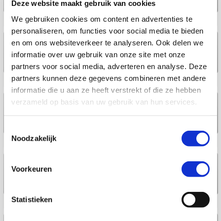
2 jaar
5G
€ 42
,00
/ jaar
Deze website maakt gebruik van cookies
We gebruiken cookies om content en advertenties te
Nu 6 maanden voor € 2,00
personaliseren, om functies voor social media te bieden
1000 MB
€ 5,00
en om ons websiteverkeer te analyseren. Ook delen we
info_outline
Geen SMS
€ 3,00
info
informatie over uw gebruik van onze site met onze
2 jaar
5G
€ 54
,00
/ jaar
partners voor social media, adverteren en analyse. Deze
partners kunnen deze gegevens combineren met andere
Nu 6 maanden voor € 3,00
informatie die u aan ze heeft verstrekt of die ze hebben
verzameld op basis van uw gebruik van hun services.
5000 MB en 250 min
€ 7,00
info_outline
250 SMS
€ 3,50
info
2 jaar
5G
€ 73
,50
/ jaar
Toestemmingsselectie
Noodzakelijk
Nu 6 maanden voor € 3,50
10000 MB en 250 min
€ 8,00
Voorkeuren
info_outline
250 SMS
€ 4,00
info
2 jaar
5G
€ 84
,00
/ jaar
Statistieken
Nu 6 maanden voor € 4,00