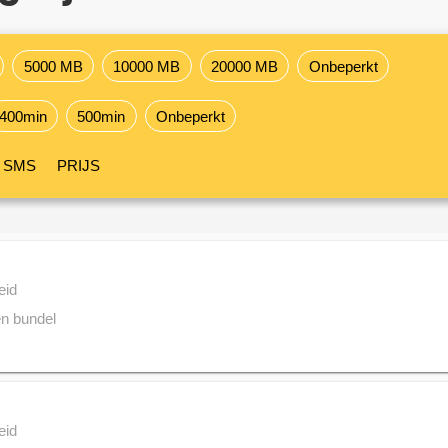
5000 MB
10000 MB
20000 MB
Onbeperkt
400min
500min
Onbeperkt
SMS
PRIJS
eid
n bundel
eid