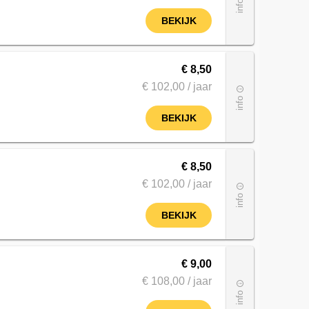
info
BEKIJK
€ 8,50
€ 102
,00
/ jaar
info_outline
info
BEKIJK
€ 8,50
€ 102
,00
/ jaar
info_outline
info
BEKIJK
€ 9,00
€ 108
,00
/ jaar
info_outline
info