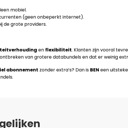
lleen mobiel.
currenten (geen onbeperkt internet).
j de grote providers.
iteitverhouding
en
flexibiliteit
. Klanten zijn vooral tev
et ontbreken van grotere databundels en dat er weinig ext
biel abonnement
zonder extra’s? Dan is
BEN
een uitsteken
ndels.
gelijken