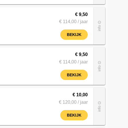
€ 9,50
€ 114
,00
/ jaar
info_outline
info
BEKIJK
€ 9,50
€ 114
,00
/ jaar
info_outline
info
BEKIJK
€ 10,00
€ 120
,00
/ jaar
info_outline
info
BEKIJK