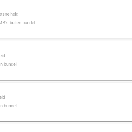
etsnelheid
B's buiten bundel
eid
n bundel
eid
n bundel