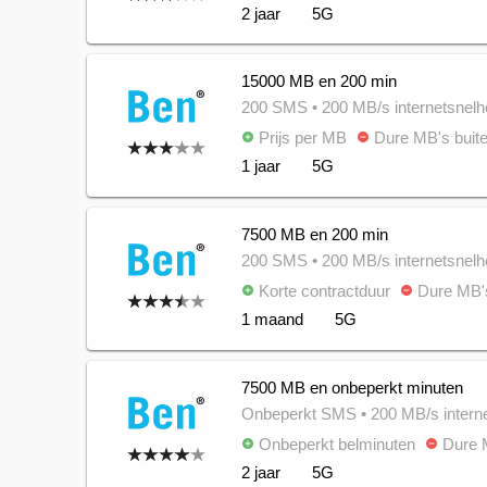
2 jaar
5G
15000 MB en 200 min
200 SMS
• 200 MB/s internetsnelh
Prijs per MB
Dure MB's buite
add_circle
remove_circle
1 jaar
5G
7500 MB en 200 min
200 SMS
• 200 MB/s internetsnelh
Korte contractduur
Dure MB's
add_circle
remove_circle
1 maand
5G
7500 MB en onbeperkt minuten
Onbeperkt SMS
• 200 MB/s intern
Onbeperkt belminuten
Dure M
add_circle
remove_circle
2 jaar
5G