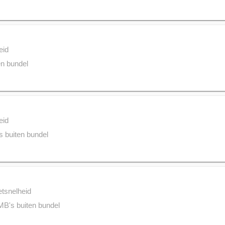
eid
n bundel
eid
 buiten bundel
etsnelheid
B's buiten bundel