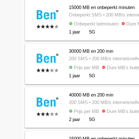
15000 MB en onbeperkt minuten
Onbeperkt SMS
• 200 MB/s intern
Onbeperkt belminuten
Dure M
add_circle
remove_circle
1 jaar
5G
30000 MB en 200 min
200 SMS
• 200 MB/s internetsnelh
Prijs per MB
Dure MB's buite
add_circle
remove_circle
1 jaar
5G
40000 MB en 200 min
200 SMS
• 200 MB/s internetsnelh
Prijs per MB
Dure MB's buite
add_circle
remove_circle
2 jaar
5G
15000 MB en onbeperkt minuten