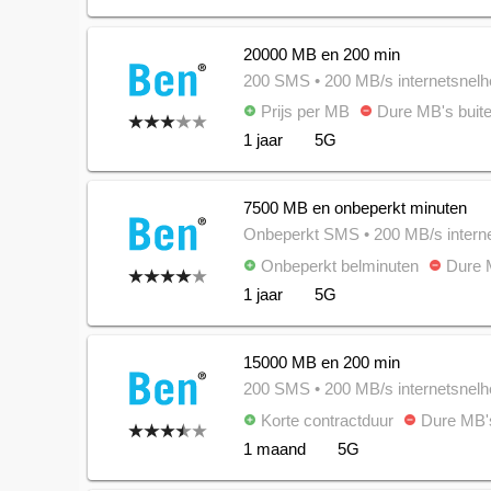
20000 MB en 200 min
200 SMS
• 200 MB/s internetsnelh
Prijs per MB
Dure MB's buite
add_circle
remove_circle
1 jaar
5G
7500 MB en onbeperkt minuten
Onbeperkt SMS
• 200 MB/s intern
Onbeperkt belminuten
Dure M
add_circle
remove_circle
1 jaar
5G
15000 MB en 200 min
200 SMS
• 200 MB/s internetsnelh
Korte contractduur
Dure MB's
add_circle
remove_circle
1 maand
5G