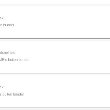
eid
n bundel
etsnelheid
B's buiten bundel
eid
 buiten bundel