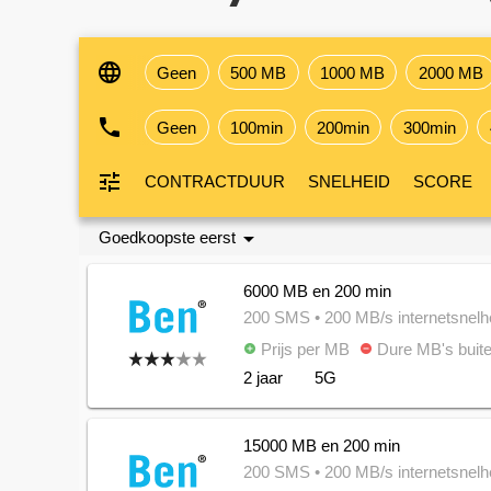
language
Geen
500 MB
1000 MB
2000 MB
phone
Geen
100min
200min
300min
tune
CONTRACTDUUR
SNELHEID
SCORE
arrow_drop_down
Goedkoopste eerst
6000 MB en 200 min
200 SMS
• 200 MB/s internetsnelh
Prijs per MB
Dure MB's buite
add_circle
remove_circle
2 jaar
5G
15000 MB en 200 min
200 SMS
• 200 MB/s internetsnelh