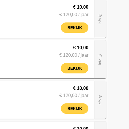
€ 10,00
€ 120
,00
/ jaar
info_outline
info
BEKIJK
€ 10,00
€ 120
,00
/ jaar
info_outline
info
BEKIJK
€ 10,00
€ 120
,00
/ jaar
info_outline
info
BEKIJK
€ 10,00