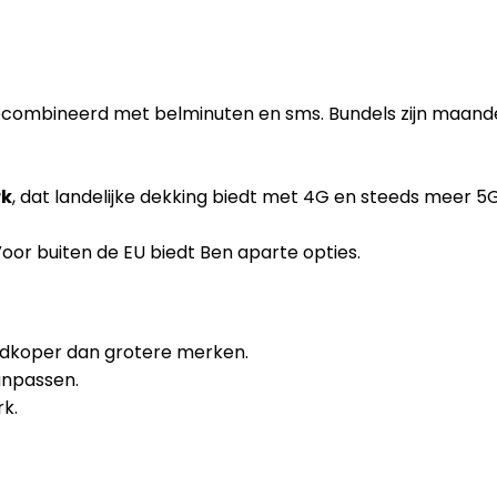
ecombineerd met belminuten en sms. Bundels zijn maandelij
rk
, dat landelijke dekking biedt met 4G en steeds meer 5G
Voor buiten de EU biedt Ben aparte opties.
dkoper dan grotere merken.
aanpassen.
k.