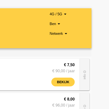
arrow_drop_down
4G / 5G
arrow_drop_down
Ben
arrow_drop_down
Netwerk
€ 7,50
€ 90
,00
/ jaar
info_outline
info
BEKIJK
€ 8,00
€ 96
,00
/ jaar
info_outline